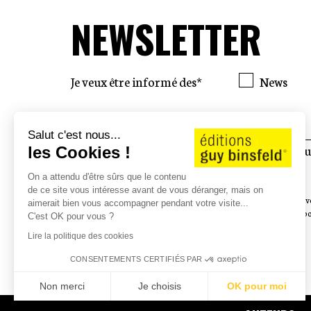
NEWSLETTER
Je veux être informé des*
News
Salut c'est nous...
En soumettant ce formulaire, j’accepte q
les Cookies !
soient utilisées pour me contacter.*
On a attendu d'être sûrs que le contenu
de ce site vous intéresse avant de vous déranger, mais on
Pour connaître et exercer vos droits, notamment de retrait de v
aimerait bien vous accompagner pendant votre visite...
données collectées par ce formulaire, veuillez consulter notre po
C'est OK pour vous ?
*Champs obligatoires
Lire la politique des cookies
CONSENTEMENTS CERTIFIÉS PAR
Non merci
Je choisis
OK pour moi
Axeptio consent