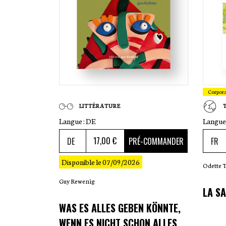
Corpor
LITTÉRATURE
Langue :
DE
Langue 
17
,00 €
PRÉ-COMMANDER
Disponible le 07/09/2026
Odette 
Guy Rewenig
LA SA
WAS ES ALLES GEBEN KÖNNTE,
WENN ES NICHT SCHON ALLES