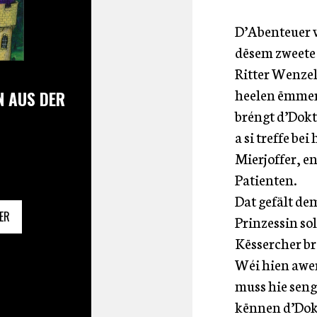
D’Abenteuer 
dësem zweete 
Ritter Wenzel
heelen ëmmer 
N AUS DER
bréngt d’Dokt
a si treffe be
Mierjoffer, en
Patienten.
Dat gefält de
ER
Prinzessin so
Këssercher b
Wéi hien awer
muss hie seng
kënnen d’Dokt