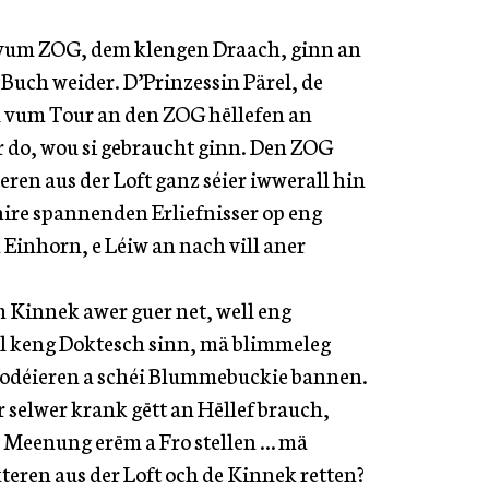
vum ZOG, dem klengen Draach, ginn an
Buch weider. D’Prinzessin Pärel, de
 vum Tour an den ZOG hëllefen an
do, wou si gebraucht ginn. Den ZOG
eren aus der Loft ganz séier iwwerall hin
i hire spannenden Erliefnisser op eng
 Einhorn, e Léiw an nach vill aner
m Kinnek awer guer net, well eng
ll keng Doktesch sinn, mä blimmeleg
rodéieren a schéi Blummebuckie bannen.
 selwer krank gëtt an Hëllef brauch,
 Meenung erëm a Fro stellen … mä
eren aus der Loft och de Kinnek retten?