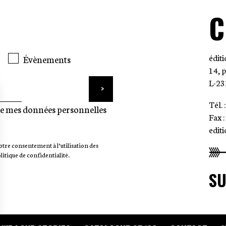
C
édit
Évènements
14, 
L-23
Tél. 
ue mes données personnelles
Fax 
edit
otre consentement à l’utilisation des
litique de confidentialité.
SU