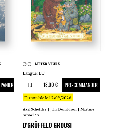
G
LITTÉRATURE
Langue :
LU
18
,00 €
 PANIER
PRÉ-COMMANDER
Disponible le 12/09/2026
Axel Scheffler
|
Julia Donaldson
|
Martine
Schoellen
D’GRÜFFELO GROUSI