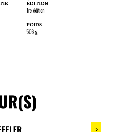
TIE
ÉDITION
1re édition
POIDS
506
g
UR(S)
EFFLER