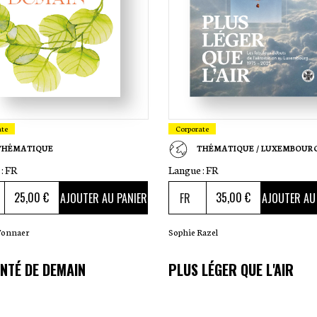
ate
Corporate
THÉMATIQUE
THÉMATIQUE / LUXEMBOUR
:
FR
Langue :
FR
25
,00 €
35
,00 €
AJOUTER AU PANIER
AJOUTER AU
Tonnaer
Sophie Razel
NTÉ DE DEMAIN
PLUS LÉGER QUE L'AIR