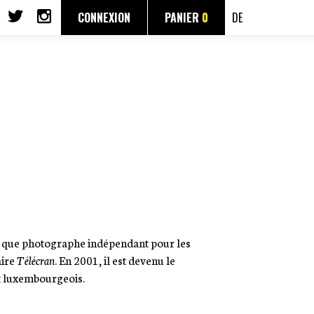
CONNEXION
PANIER
0
DE
nt que photographe indépendant pour les
aire
Télécran
. En 2001, il est devenu le
t luxembourgeois.