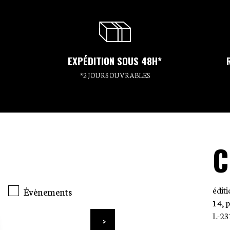
EXPÉDITION SOUS 48H*
*2 JOURS OUVRABLES
C
édit
Évènements
14, 
L-23