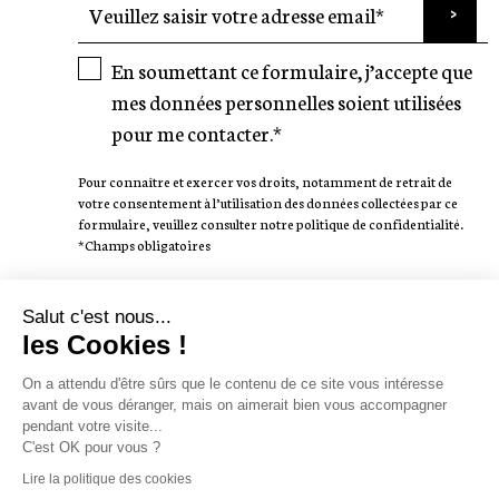
En soumettant ce formulaire, j’accepte que
mes données personnelles soient utilisées
pour me contacter.*
Pour connaître et exercer vos droits, notamment de retrait de
votre consentement à l’utilisation des données collectées par ce
formulaire, veuillez consulter notre politique de confidentialité.
*Champs obligatoires
SUIVEZ-NOUS
Salut c'est nous...
les Cookies !
On a attendu d'être sûrs que le contenu de ce site vous intéresse
avant de vous déranger, mais on aimerait bien vous accompagner
pendant votre visite...
AUTEURS
WE LOVE STORIES
C'est OK pour vous ?
CATALOGUE 25/26
CONTACT
JOBS
SHOP
Lire la politique des cookies