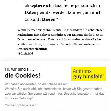
akzeptiere ich, dass meine persönlichen
Daten genutzt werden können, um mich
zu kontaktieren.*
Wenn Sie mehr über Ihre Rechte – insbesondere hinsichtlich der
Rücknahme Ihres Einverständnisses zur Nutzung der in diesem
Dokument erhobenen Daten – erfahren und/oder diese Rechte
ausüben möchten, informieren Sie sich bitte anhand unserer
Datenschutzrichtlinie.
*Pflichtfeld
FOLGEN SIE
Hi, wir sind’s …
die Cookies!
Wir haben abgewartet, ob die Inhalte dieser
Website Sie auch wirklich interessieren, bevor wir Sie gestört haben,
aber wir würden Sie gerne während Ihres Besuchs begleiten… Ist das
AUTOREN
WE LOVE STORIES
KATALOG 25/26
für Sie in Ordnung?
KONTAKT
JOBS
SHOP
Cookie-Richtlinie lesen